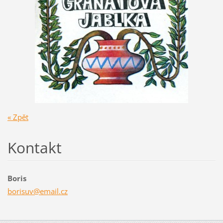
« Zpět
Kontakt
Boris
borisuv@
email.cz