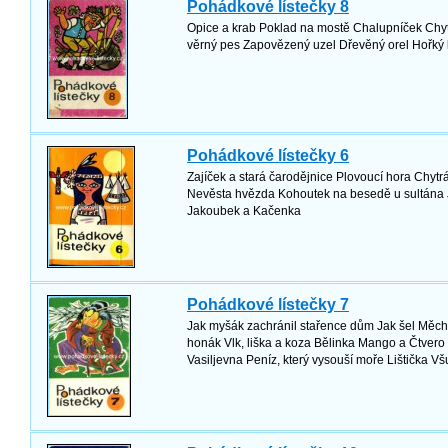
Pohádkové lístečky 8
Opice a krab Poklad na mostě Chalupníček Chyt
věrný pes Zapovězený uzel Dřevěný orel Hořký k
Pohádkové lístečky 6
Zajíček a stará čarodějnice Plovoucí hora Chytr
Nevěsta hvězda Kohoutek na besedě u sultána J
Jakoubek a Kačenka
Pohádkové lístečky 7
Jak myšák zachránil stařence dům Jak šel Měc
honák Vlk, liška a koza Bělinka Mango a Čtvero b
Vasiljevna Peníz, který vysouší moře Lištička Vš