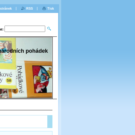
stránek
RSS
Tisk
at:
 národních pohádek