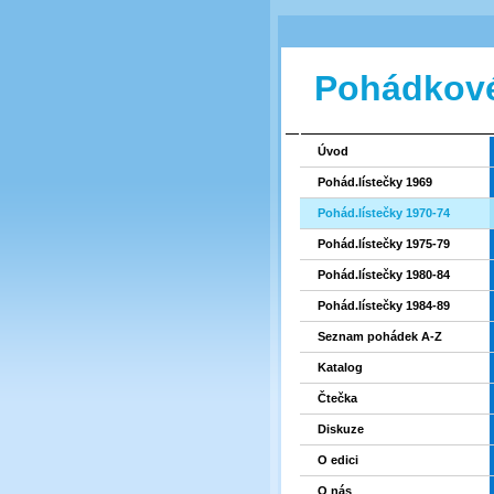
Pohádkové
Úvod
Pohád.lístečky 1969
Pohád.lístečky 1970-74
Pohád.lístečky 1975-79
Pohád.lístečky 1980-84
Pohád.lístečky 1984-89
Seznam pohádek A-Z
Katalog
Čtečka
Diskuze
O edici
O nás