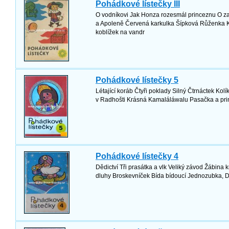
Pohádkové lístečky III
O vodníkovi Jak Honza rozesmál princeznu O za
a Apoleně Červená karkulka Šípková Růženka K
koblížek na vandr
Pohádkové lístečky 5
Létající koráb Čtyři poklady Silný Čtrnáctek Kolí
v Radhošti Krásná Kamaláláwalu Pasačka a prin
Pohádkové lístečky 4
Dědictví Tři prasátka a vlk Veliký závod Žábina
dluhy Broskevníček Bída bídoucí Jednozubka, D