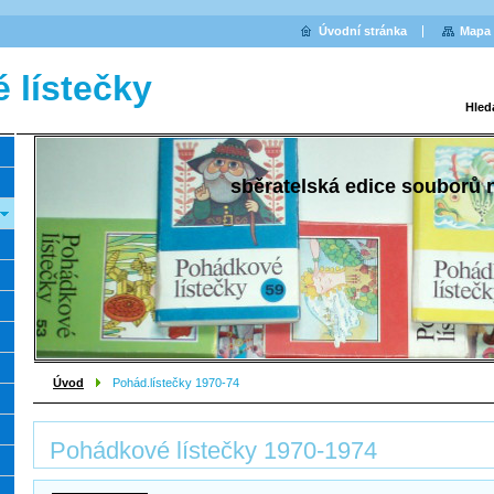
Úvodní stránka
Mapa 
 lístečky
Hled
sběratelská edice souborů
Úvod
Pohád.lístečky 1970-74
Pohádkové lístečky 1970-1974