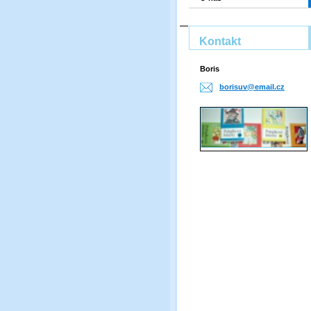
Kontakt
Boris
borisuv@
email.cz