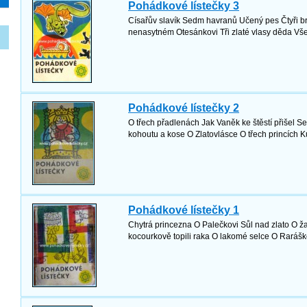
Pohádkové lístečky 3
Císařův slavík Sedm havranů Učený pes Čtyři b
nenasytném Otesánkovi Tři zlaté vlasy děda V
Pohádkové lístečky 2
O třech přadlenách Jak Vaněk ke štěstí přišel 
kohoutu a kose O Zlatovlásce O třech princích 
Pohádkové lístečky 1
Chytrá princezna O Palečkovi Sůl nad zlato O ž
kocourkově topili raka O lakomé selce O Rarášk