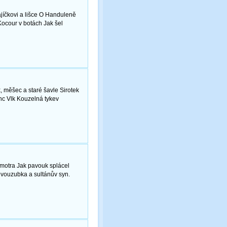
jíčkovi a lišce O Handuleně
ocour v botách Jak šel
k, měšec a staré šavle Sirotek
c Vlk Kouzelná tykev
 kmotra Jak pavouk splácel
vouzubka a sultánův syn.