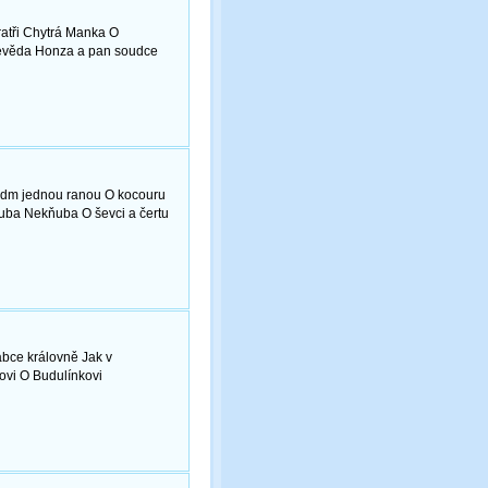
ratři Chytrá Manka O
ševěda Honza a pan soudce
Sedm jednou ranou O kocouru
Kuba Nekňuba O ševci a čertu
abce královně Jak v
ovi O Budulínkovi