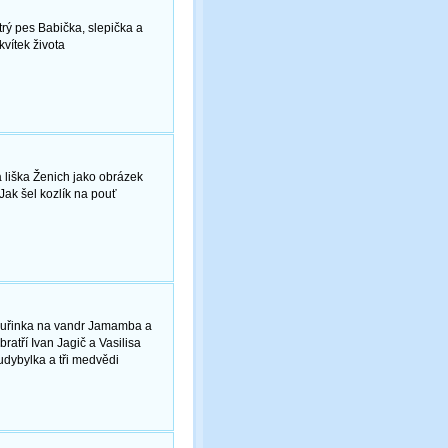
rý pes Babička, slepička a
vítek života
á liška Ženich jako obrázek
ak šel kozlík na pouť
huřinka na vandr Jamamba a
ratří Ivan Jagič a Vasilisa
udybylka a tři medvědi