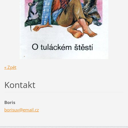
« Zpět
Kontakt
Boris
borisuv@
email.cz