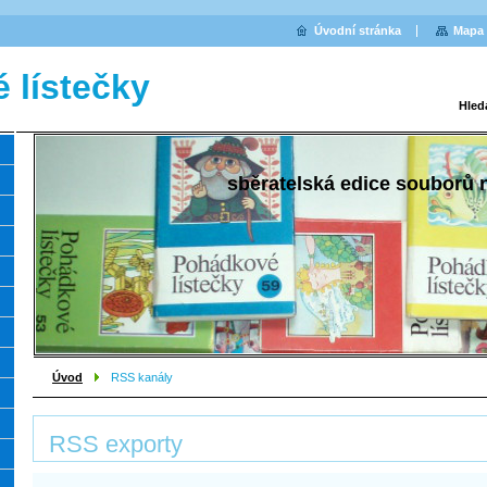
Úvodní stránka
Mapa 
 lístečky
Hled
sběratelská edice souborů
Úvod
RSS kanály
RSS exporty