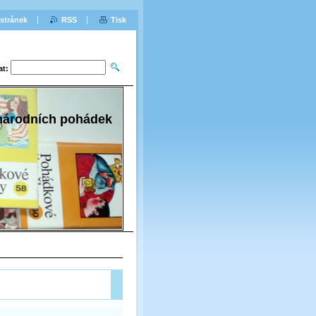
stránek
RSS
Tisk
at:
 národních pohádek