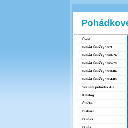
Pohádkové
Úvod
Pohád.lístečky 1969
Pohád.lístečky 1970-74
Pohád.lístečky 1975-79
Pohád.lístečky 1980-84
Pohád.lístečky 1984-89
Seznam pohádek A-Z
Katalog
Čtečka
Diskuze
O edici
O nás