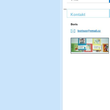
Kontakt
Boris
borisuv@
email.cz