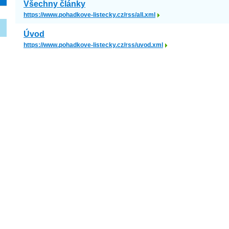
Všechny články
https://www.pohadkove-listecky.cz/rss/all.xml
Úvod
https://www.pohadkove-listecky.cz/rss/uvod.xml