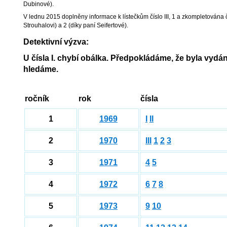
Dubinové).
V lednu 2015 doplněny informace k lístečkům číslo III, 1 a zkompletována 
Strouhalovi) a
2 (díky paní Seifertové).
Detektivní výzva:
U čísla I. chybí obálka. Předpokládáme, že byla vydána
hledáme.
ročník
rok
čísla
1
1969
I
II
2
1970
III
1
2
3
3
1971
4
5
4
1972
6
7
8
5
1973
9
10