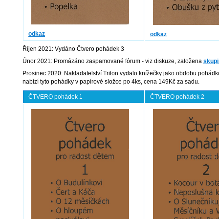
odkaz
odk
az
Říjen 2021: Vydáno Čtvero pohádek 3
Únor 2021: Promázáno zaspamované fórum - viz diskuze, založena
skupi
Prosinec 2020: Nakladatelství Triton vydalo knížečky jako obdobu pohádk
nabízí tyto pohádky v papírové složce po 4ks, cena 149Kč za sadu.
ČTVERO pohádek 1
ČTVERO pohádek 2