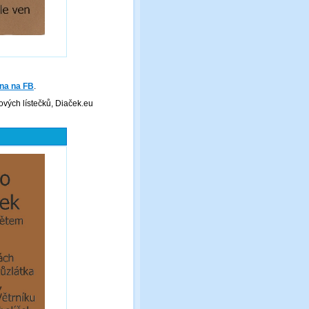
na na FB
.
ových lístečků, Diaček.eu