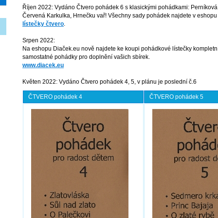
Říjen 2022: Vydáno Čtvero pohádek 6 s klasickými pohádkami: Perníková 
Červená Karkulka, Hrnečku vař! Všechny sady pohádek najdete v eshopu v
lístečky čtvero
.
Srpen 2022:
Na eshopu Diaček.eu nově najdete ke koupi pohádkové lístečky kompletní
samostatné pohádky pro doplnění vašich sbírek.
www.diacek.eu
Květen 2022: Vydáno Čtvero pohádek 4, 5, v plánu je poslední č.6
ČTVERO pohádek 4
ČTVERO pohádek 5