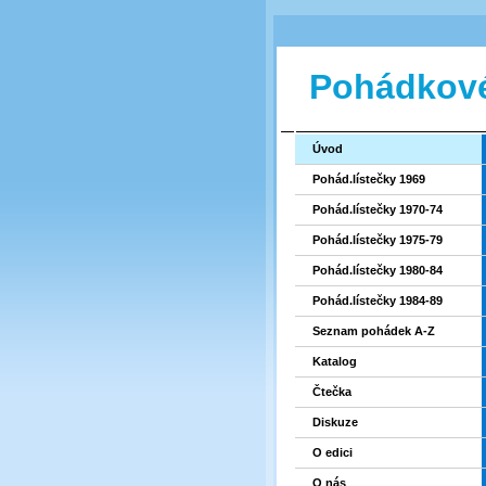
Pohádkové
Úvod
Pohád.lístečky 1969
Pohád.lístečky 1970-74
Pohád.lístečky 1975-79
Pohád.lístečky 1980-84
Pohád.lístečky 1984-89
Seznam pohádek A-Z
Katalog
Čtečka
Diskuze
O edici
O nás