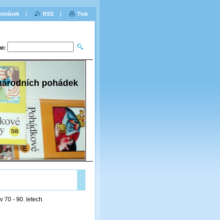
stránek
RSS
Tisk
at:
 národních pohádek
 70 - 90. letech.