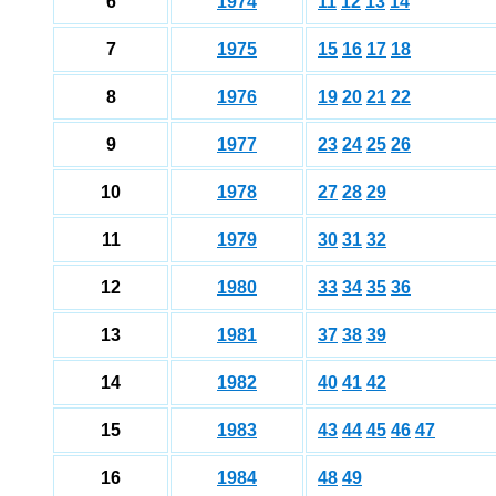
6
1974
11
12
13
14
7
19
75
15
16
17
18
8
1976
19
20
21
22
9
1977
23
24
25
26
10
1978
27
28
29
11
1979
30
31
32
12
1980
33
34
35
36
13
1981
37
38
39
14
1982
40
41
42
15
1983
43
44
45
46
47
16
1984
48
49