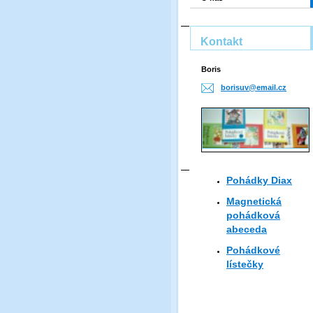
Kontakt
Boris
borisuv@
email.cz
Pohádky Diax
Magnetická
pohádková
abeceda
Pohádkové
lístečky