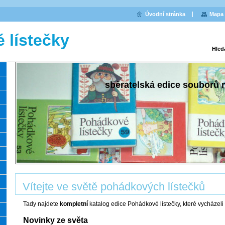
Úvodní stránka
Mapa 
 lístečky
Hled
sběratelská edice souborů
Vítejte ve světě pohádkových lístečků
Tady najdete
kompletní
katalog edice Pohádkové lístečky, které vycházeli v
Novinky ze světa