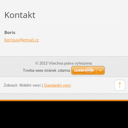
Kontakt
Boris
borisuv@
email.cz
© 2013 Všechna práva vyhrazena.
Tvorba www stránek zdarma
Zobrazit:
Mobilní verzi
|
Standardní verzi