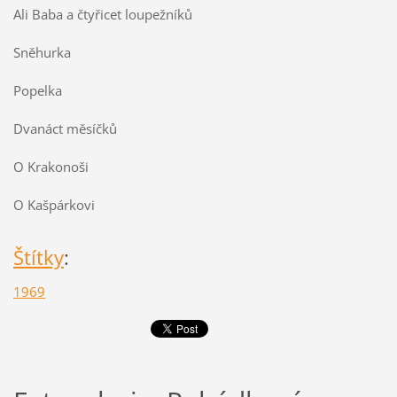
Ali Baba a čtyřicet loupežníků
Sněhurka
Popelka
Dvanáct měsíčků
O Krakonoši
O Kašpárkovi
Štítky
:
1969