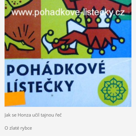
Jak se Honza učil tajnou řeč
O zlaté rybce