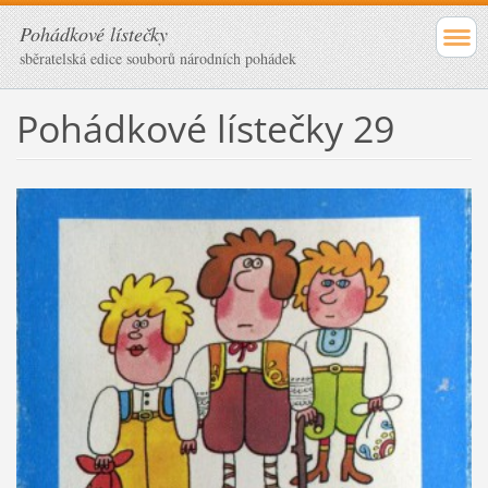
Pohádkové lístečky
sběratelská edice souborů národních pohádek
Pohádkové lístečky 29