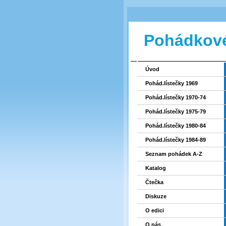
Pohádkové
Úvod
Pohád.lístečky 1969
Pohád.lístečky 1970-74
Pohád.lístečky 1975-79
Pohád.lístečky 1980-84
Pohád.lístečky 1984-89
Seznam pohádek A-Z
Katalog
Čtečka
Diskuze
O edici
O nás