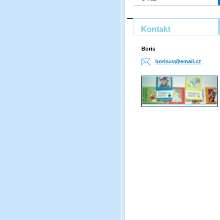
Kontakt
Boris
borisuv@
email.cz