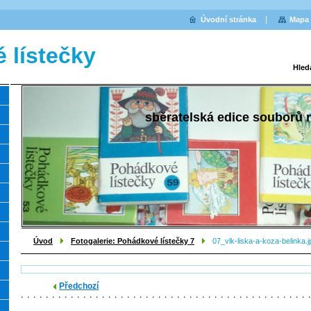
Úvodní stránka
Mapa 
 lístečky
Hled
sběratelská edice souborů
Úvod
Fotogalerie: Pohádkové lístečky 7
07_vlk-liska-a-koza-belinka.j
Předchozí