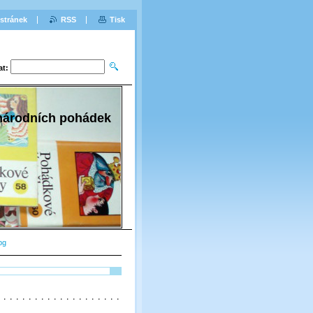
stránek
RSS
Tisk
at:
 národních pohádek
pg