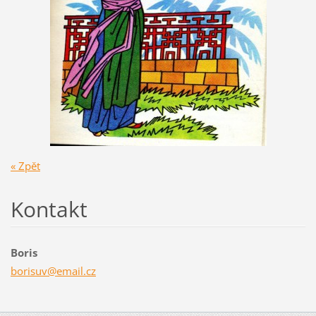
« Zpět
Kontakt
Boris
borisuv@
email.cz