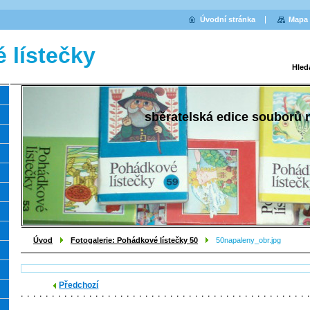
Úvodní stránka
Mapa 
 lístečky
Hled
sběratelská edice souborů
Úvod
Fotogalerie: Pohádkové lístečky 50
50napaleny_obr.jpg
Předchozí