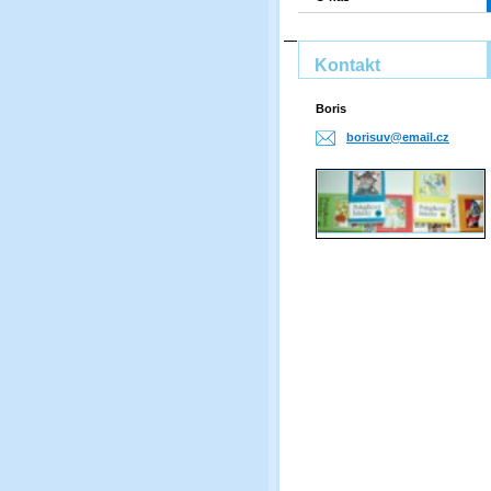
Kontakt
Boris
borisuv@
email.cz