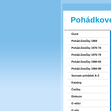
Pohádkové
Úvod
Pohád.lístečky 1969
Pohád.lístečky 1970-74
Pohád.lístečky 1975-79
Pohád.lístečky 1980-84
Pohád.lístečky 1984-89
Seznam pohádek A-Z
Katalog
Čtečka
Diskuze
O edici
O nás