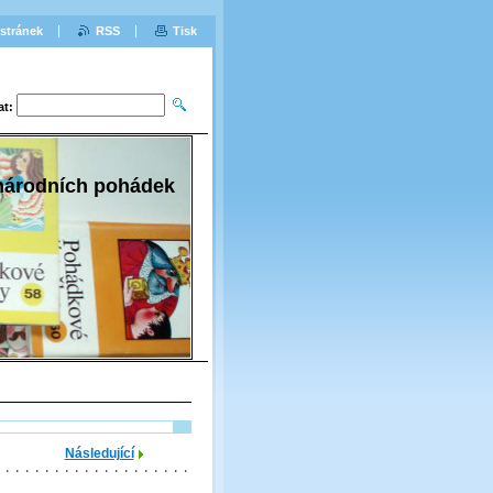
stránek
RSS
Tisk
at:
 národních pohádek
Následující