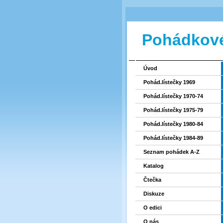
Pohádkové
Úvod
Pohád.lístečky 1969
Pohád.lístečky 1970-74
Pohád.lístečky 1975-79
Pohád.lístečky 1980-84
Pohád.lístečky 1984-89
Seznam pohádek A-Z
Katalog
Čtečka
Diskuze
O edici
O nás