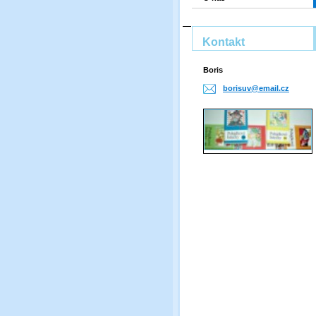
Kontakt
Boris
borisuv@
email.cz