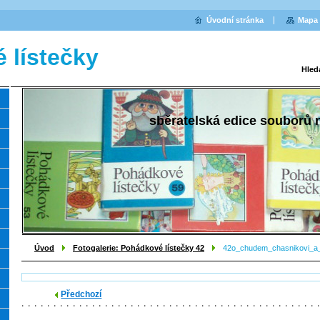
Úvodní stránka
Mapa 
 lístečky
Hled
sběratelská edice souborů
Úvod
Fotogalerie: Pohádkové lístečky 42
42o_chudem_chasnikovi_a_
Předchozí