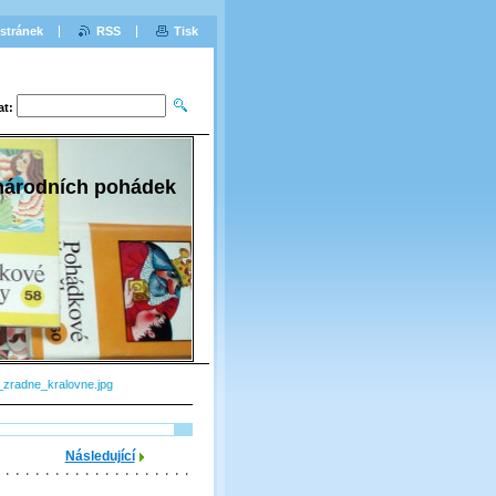
stránek
RSS
Tisk
at:
 národních pohádek
zradne_kralovne.jpg
Následující