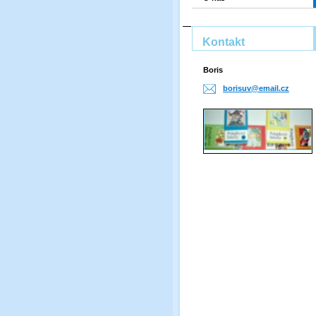
Kontakt
Boris
borisuv@
email.cz