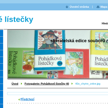
Úvodní stránka
Mapa 
 lístečky
Hled
sběratelská edice souborů
Úvod
Fotogalerie: Pohádkové lístečky 40
40o_chytre_zelve.jpg
Předchozí