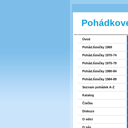
Pohádkové
Úvod
Pohád.lístečky 1969
Pohád.lístečky 1970-74
Pohád.lístečky 1975-79
Pohád.lístečky 1980-84
Pohád.lístečky 1984-89
Seznam pohádek A-Z
Katalog
Čtečka
Diskuze
O edici
O nás