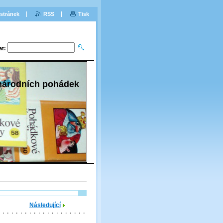
stránek
RSS
Tisk
at:
 národních pohádek
Následující