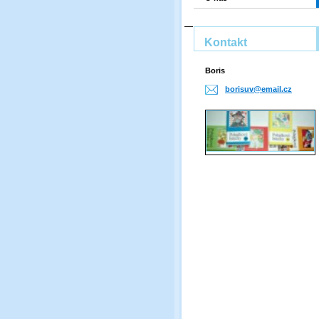
Kontakt
Boris
borisuv@
email.cz