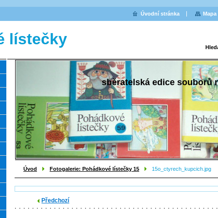
Úvodní stránka
Mapa 
 lístečky
Hled
sběratelská edice souborů
Úvod
Fotogalerie: Pohádkové lístečky 15
15o_ctyrech_kupcich.jpg
Předchozí