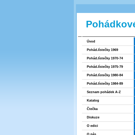
Pohádkové
Úvod
Pohád.lístečky 1969
Pohád.lístečky 1970-74
Pohád.lístečky 1975-79
Pohád.lístečky 1980-84
Pohád.lístečky 1984-89
Seznam pohádek A-Z
Katalog
Čtečka
Diskuze
O edici
O nás