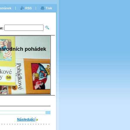
stránek
RSS
Tisk
at:
 národních pohádek
Následující