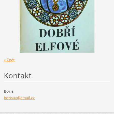
« Zpět
Kontakt
Boris
borisuv@
email.cz